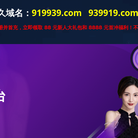
服务领域
诚邀合作
案例展示
人