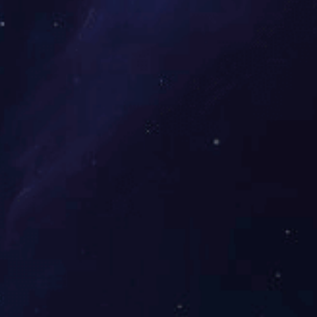
姓名 Name