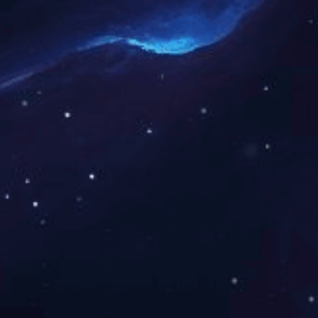
专注 专心 专业