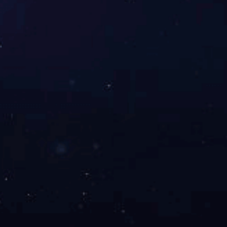
US
k体育（中国）
电话 Phone
内容 Content
*
座603室
提交