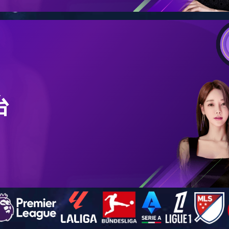
ABOUT US
于xk体育平台_xk体育（中
台_xk体育（中国）、山东xk体育平台_xk体育（中国）工程
远”为品牌方向，为客户提供“优、快、廉、信”的高端品质服务。