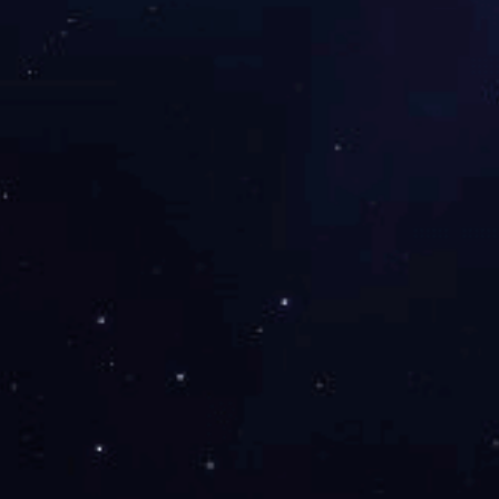
CONTACT 
联系xk体育平台_x
联系邮箱：hljlyjh@163.com
联系 人： 王先生
联系电话：15004688015
联系电话：0451-51071469
联系地址：黑龙江省哈尔滨市道里区汇智中心D